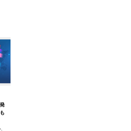
発
も
い、