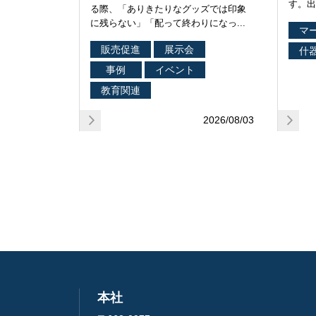
す。出
る際、「ありきたりなグッズでは印象
に残らない」「配って終わりになっ...
マ
販売促進
展示会
什
事例
イベント
教育関連
2026/08/03
本社