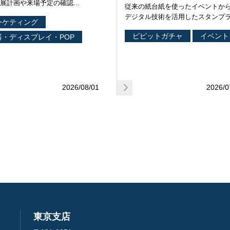
展計画や来場予定の確認...
従来の紙台紙を使ったイベントか
デジタル技術を活用したスタンプラ.
ーケティング
ピピットガチャ
イベント
器・ディスプレイ・POP
2026/08/01
2026/0
東京支店