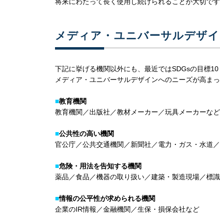
将来にわたって長く使用し続けられることが大切です
メディア・ユニバーサルデザイ
下記に挙げる機関以外にも、最近ではSDGsの目標
メディア・ユニバーサルデザインへのニーズが高まっ
■
教育機関
教育機関／出版社／教材メーカー／玩具メーカーなど
■
公共性の高い機関
官公庁／公共交通機関／新聞社／電力・ガス・水道／
■
危険・用法を告知する機関
薬品／食品／機器の取り扱い／建築・製造現場／標識
■
情報の公平性が求められる機関
企業のIR情報／金融機関／生保・損保会社など