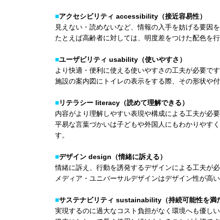
■
アクセシビリティ accessibility（接近容易性）
見えない・読めないなど、情報の入手を妨げる要因を
たとえば高齢者に対しては、明度差をつけた配色を行
■
ユーザビリティ usability（使いやすさ）
より快適・便利に使える使いやすさの工夫が必要です
施設の案内図にトイレの表示をする際、その形状や付
■
リテラシー literacy（読めて理解できる）
内容がより理解しやすい表現や構成による工夫が必要
平易な言葉づかいは子どもや外国人にもわかりやすく
す。
■
デザイン design（情緒に訴える）
情緒に訴え、行動を誘発するデザインによる工夫が必
メディア・ユニバーサルデザインはデザイン性が高い
■
サステナビリティ sustainability（持続可能性
実現するのに過大なコスト負担がなく環境へも優しい