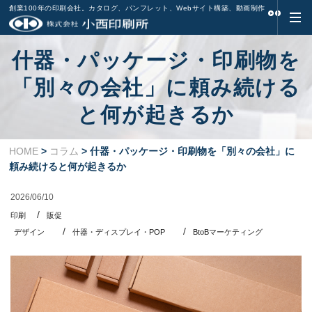
創業100年の印刷会社。カタログ、パンフレット、Webサイト構築、動画制作
什器・パッケージ・印刷物を
「別々の会社」に頼み続ける
と何が起きるか
HOME
>
コラム
> 什器・パッケージ・印刷物を「別々の会社」に
頼み続けると何が起きるか
2026/06/10
印刷
販促
デザイン
什器・ディスプレイ・POP
BtoBマーケティング