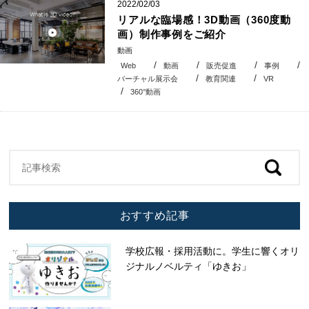
2022/02/03
リアルな臨場感！3D動画（360度動
画）制作事例をご紹介
動画
Web
動画
販売促進
事例
バーチャル展示会
教育関連
VR
360°動画
おすすめ記事
学校広報・採用活動に。学生に響くオリ
ジナルノベルティ「ゆきお」