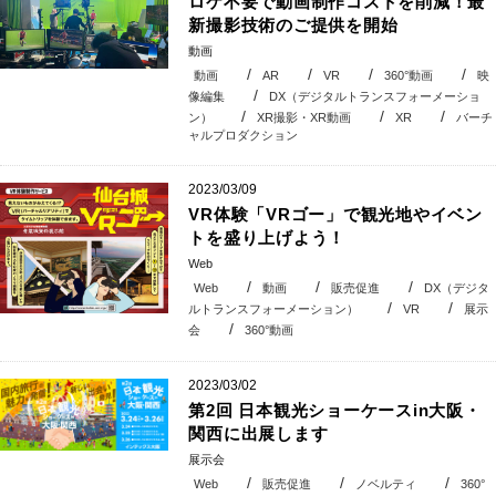
ロケ不要で動画制作コストを削減！最
新撮影技術のご提供を開始
動画
動画
AR
VR
360°動画
映
像編集
DX（デジタルトランスフォーメーショ
ン）
XR撮影・XR動画
XR
バーチ
ャルプロダクション
2023/03/09
VR体験「VRゴー」で観光地やイベン
トを盛り上げよう！
Web
Web
動画
販売促進
DX（デジタ
ルトランスフォーメーション）
VR
展示
会
360°動画
2023/03/02
第2回 日本観光ショーケースin大阪・
関西に出展します
展示会
Web
販売促進
ノベルティ
360°