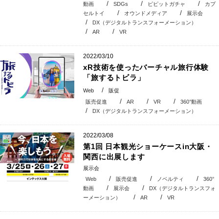
動画
SDGs
ピピットガチャ
カプ
セルトイ
オウンドメディア
展示会
DX（デジタルトランスフォーメーション）
AR
VR
2022/03/10
xR技術を使ったバーチャル旅行体験
「旅するトビラ」
Web
販促
販売促進
AR
VR
360°動画
DX（デジタルトランスフォーメーション）
2022/03/08
第1回 日本観光ショーケースin大阪・
関西に出展します
展示会
Web
販売促進
ノベルティ
360°
動画
展示会
DX（デジタルトランスフォ
ーメーション）
AR
VR