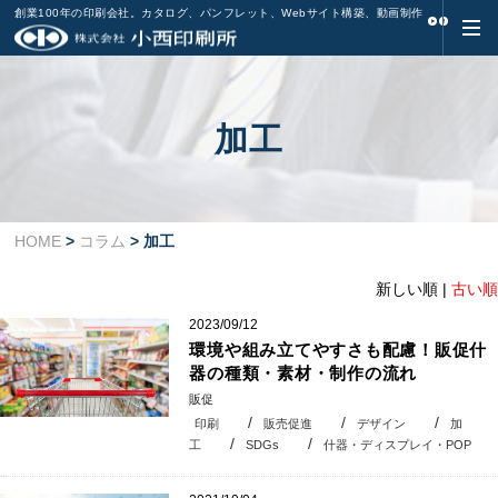
創業100年の印刷会社。カタログ、パンフレット、Webサイト構築、動画制作
加工
HOME
>
コラム
> 加工
新しい順 |
古い順
2023/09/12
環境や組み立てやすさも配慮！販促什
器の種類・素材・制作の流れ
販促
印刷
販売促進
デザイン
加
工
SDGs
什器・ディスプレイ・POP