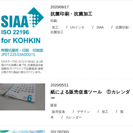
2020/08/17
抗菌印刷・抗菌加工
印刷
加工
UVインキ
SIAA
抗菌印刷・
抗菌加工
2020/05/11
紙による販売促進ツール ①カレンダ
ー
販促
販売促進
デザイン
加工
製
本
カレンダー
2017/07/03