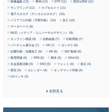
映像編集 (13)
事例 (13)
DTP (11)
西宮xZINE (11)
サンプリング (11)
カプセルトイ (11)
電子カタログ（デジタルカタログ） (10)
バリアブル印刷（可変印刷） (10)
加工 (10)
データベース (9)
MUD（メディア・ユニバーサルデザイン） (9)
オンライン商談 (8)
自動組版 (7)
印刷用紙 (7)
バーチャル展示会 (7)
VR (7)
ゼンチケ (6)
抗菌印刷・抗菌加工 (6)
AR (6)
360°動画 (6)
教育関連 (6)
RPA (5)
製本 (5)
SIAA (5)
社会貢献活動 (5)
SNS (5)
フォント (4)
校正 (4)
西宮 (4)
カレンダー (4)
オンデマンド印刷 (4)
UVインキ (3)
全部見る