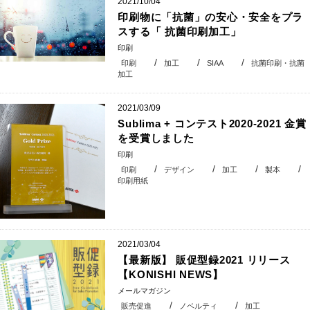
2021/10/04
印刷物に「抗菌」の安心・安全をプラ
スする「 抗菌印刷加工」
印刷
印刷
加工
SIAA
抗菌印刷・抗菌
加工
2021/03/09
Sublima + コンテスト2020-2021 金賞
を受賞しました
印刷
印刷
デザイン
加工
製本
印刷用紙
2021/03/04
【最新版】 販促型録2021 リリース
【KONISHI NEWS】
メールマガジン
販売促進
ノベルティ
加工