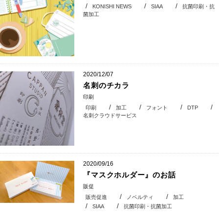
KONISHI NEWS
SIAA
抗菌印刷・抗
菌加工
2020/12/07
名刺のチカラ
印刷
印刷
加工
フォント
DTP
名刺クラウドサービス
2020/09/16
『マスクホルダー』のお話
販促
販売促進
ノベルティ
加工
SIAA
抗菌印刷・抗菌加工