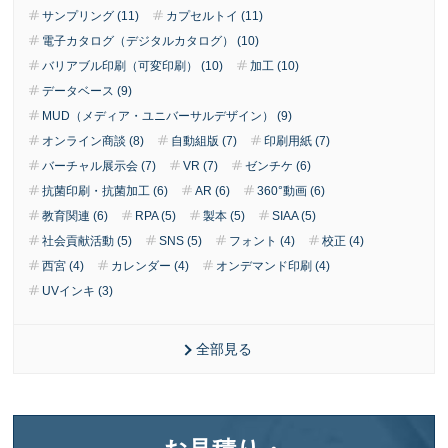
サンプリング (11)
カプセルトイ (11)
電子カタログ（デジタルカタログ） (10)
バリアブル印刷（可変印刷） (10)
加工 (10)
データベース (9)
MUD（メディア・ユニバーサルデザイン） (9)
オンライン商談 (8)
自動組版 (7)
印刷用紙 (7)
バーチャル展示会 (7)
VR (7)
ゼンチケ (6)
抗菌印刷・抗菌加工 (6)
AR (6)
360°動画 (6)
教育関連 (6)
RPA (5)
製本 (5)
SIAA (5)
社会貢献活動 (5)
SNS (5)
フォント (4)
校正 (4)
西宮 (4)
カレンダー (4)
オンデマンド印刷 (4)
UVインキ (3)
全部見る