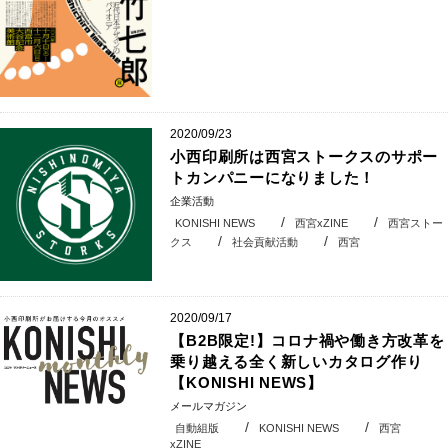
2020/09/23
小西印刷所は西宮ストークスのサポー
トカンパニーになりました！
企業活動
KONISHI NEWS
西宮xZINE
西宮ストー
クス
社会貢献活動
西宮
2020/09/17
【B2B限定!】コロナ禍や働き方改革を
乗り越える全く新しいカタログ作り
【KONISHI NEWS】
メールマガジン
自動組版
KONISHI NEWS
西宮
xZINE