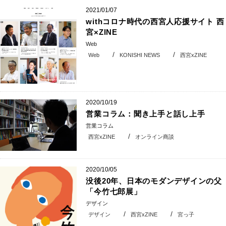
2021/01/07
withコロナ時代の西宮人応援サイト 西
宮×ZINE
Web
Web
KONISHI NEWS
西宮xZINE
2020/10/19
営業コラム：聞き上手と話し上手
営業コラム
西宮xZINE
オンライン商談
2020/10/05
没後20年、日本のモダンデザインの父
「今竹七郎展」
デザイン
デザイン
西宮xZINE
宮っ子