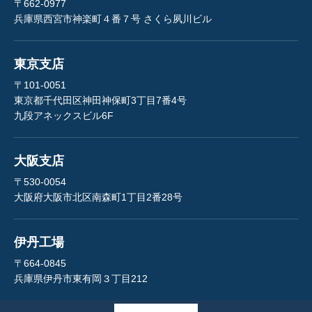
〒662-0977
兵庫県西宮市神楽町４番７号 さくら夙川ビル
東京支店
〒101-0051
東京都千代田区神田神保町3丁目7番4号
九段アネックスビル6F
大阪支店
〒530-0054
大阪府大阪市北区南森町1丁目2番28号
伊丹工場
〒664-0845
兵庫県伊丹市東有岡３丁目212