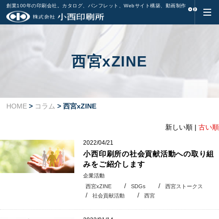
創業100年の印刷会社。カタログ、パンフレット、Webサイト構築、動画制作
西宮xZINE
HOME
>
コラム
> 西宮xZINE
新しい順 |
古い順
2022/04/21
小西印刷所の社会貢献活動への取り組
みをご紹介します
企業活動
西宮xZINE
SDGs
西宮ストークス
社会貢献活動
西宮