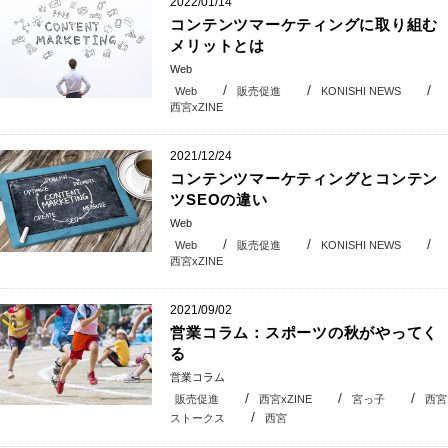
2022/01/14
コンテンツマーケティングに取り組む
メリットとは
Web
Web
販売促進
KONISHI NEWS
西宮xZINE
2021/12/24
コンテンツマーケティングとコンテン
ツSEOの違い
Web
Web
販売促進
KONISHI NEWS
西宮xZINE
2021/09/02
営業コラム：スポーツの秋がやってく
る
営業コラム
販売促進
西宮xZINE
宮っ子
西宮
ストークス
西宮