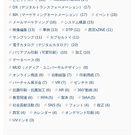
DX（デジタルトランスフォーメーション） (17)
MA（マーケティングオートメーション） (17)
イベント (16)
メールマーケティング (16)
システム構築 (15)
映像編集 (13)
事例 (13)
DTP (11)
西宮xZINE (11)
サンプリング (11)
カプセルトイ (11)
電子カタログ（デジタルカタログ） (10)
バリアブル印刷（可変印刷） (10)
加工 (10)
データベース (9)
MUD（メディア・ユニバーサルデザイン） (9)
オンライン商談 (8)
自動組版 (7)
印刷用紙 (7)
バーチャル展示会 (7)
VR (7)
ゼンチケ (6)
抗菌印刷・抗菌加工 (6)
AR (6)
360°動画 (6)
教育関連 (6)
RPA (5)
製本 (5)
SIAA (5)
社会貢献活動 (5)
SNS (5)
フォント (4)
校正 (4)
西宮 (4)
カレンダー (4)
オンデマンド印刷 (4)
UVインキ (3)