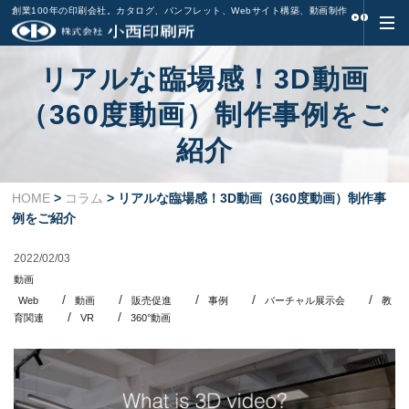
創業100年の印刷会社。カタログ、パンフレット、Webサイト構築、動画制作
リアルな臨場感！3D動画
（360度動画）制作事例をご
紹介
HOME
>
コラム
> リアルな臨場感！3D動画（360度動画）制作事
例をご紹介
2022/02/03
動画
Web
動画
販売促進
事例
バーチャル展示会
教
育関連
VR
360°動画