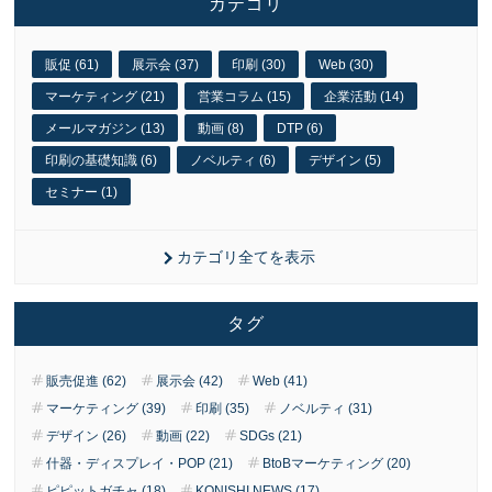
カテゴリ
販促 (61)
展示会 (37)
印刷 (30)
Web (30)
マーケティング (21)
営業コラム (15)
企業活動 (14)
メールマガジン (13)
動画 (8)
DTP (6)
印刷の基礎知識 (6)
ノベルティ (6)
デザイン (5)
セミナー (1)
カテゴリ全てを表示
タグ
販売促進 (62)
展示会 (42)
Web (41)
マーケティング (39)
印刷 (35)
ノベルティ (31)
デザイン (26)
動画 (22)
SDGs (21)
什器・ディスプレイ・POP (21)
BtoBマーケティング (20)
ピピットガチャ (18)
KONISHI NEWS (17)