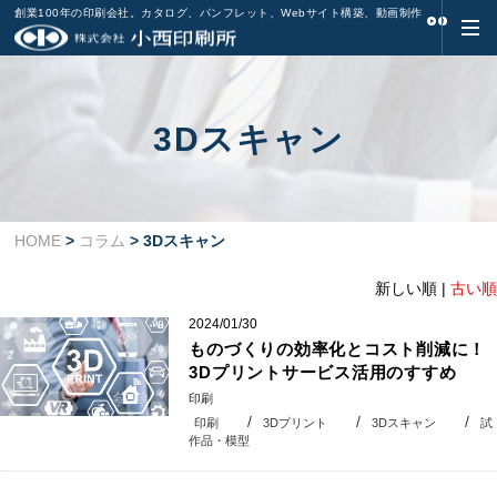
創業100年の印刷会社。カタログ、パンフレット、Webサイト構築、動画制作
3Dスキャン
HOME
>
コラム
> 3Dスキャン
新しい順 |
古い順
2024/01/30
ものづくりの効率化とコスト削減に！
3Dプリントサービス活用のすすめ
印刷
印刷
3Dプリント
3Dスキャン
試
作品・模型