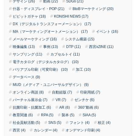
デザイン (26)
動画 (22)
SDGs (21)
什器・ディスプレイ・POP (21)
BtoBマーケティング (20)
ピピットガチャ (18)
KONISHI NEWS (17)
DX（デジタルトランスフォーメーション） (17)
MA（マーケティングオートメーション） (17)
イベント (16)
メールマーケティング (16)
システム構築 (15)
映像編集 (13)
事例 (13)
DTP (11)
西宮xZINE (11)
サンプリング (11)
カプセルトイ (11)
電子カタログ（デジタルカタログ） (10)
バリアブル印刷（可変印刷） (10)
加工 (10)
データベース (9)
MUD（メディア・ユニバーサルデザイン） (9)
オンライン商談 (8)
自動組版 (7)
印刷用紙 (7)
バーチャル展示会 (7)
VR (7)
ゼンチケ (6)
抗菌印刷・抗菌加工 (6)
AR (6)
360°動画 (6)
教育関連 (6)
RPA (5)
製本 (5)
SIAA (5)
社会貢献活動 (5)
SNS (5)
フォント (4)
校正 (4)
西宮 (4)
カレンダー (4)
オンデマンド印刷 (4)