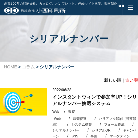
創業100年の印刷会社。カタログ、パンフレット、Webサイト構築、動画制作
シリアルナンバー
HOME
>
コラム
> シリアルナンバー
新しい順 |
古い順
2022/06/28
インスタントウィンで参加率UP！シリ
アルナンバー抽選システム
Web
販促
Web
販売促進
バリアブル印刷（可変印
刷）
システム構築
フォーム作成
シリアルナンバー
シリアルQR
キャンペ
ーン
SNS
事例
マーケティン