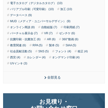
電子カタログ（デジタルカタログ） (10)
バリアブル印刷（可変印刷） (10)
加工 (10)
データベース (9)
MUD（メディア・ユニバーサルデザイン） (9)
オンライン商談 (8)
自動組版 (7)
印刷用紙 (7)
バーチャル展示会 (7)
VR (7)
ゼンチケ (6)
抗菌印刷・抗菌加工 (6)
AR (6)
360°動画 (6)
教育関連 (6)
RPA (5)
製本 (5)
SIAA (5)
社会貢献活動 (5)
SNS (5)
フォント (4)
校正 (4)
西宮 (4)
カレンダー (4)
オンデマンド印刷 (4)
UVインキ (3)
全部見る
お見積り・