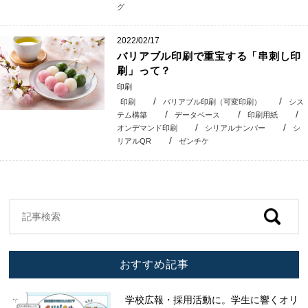
グ
2022/02/17
バリアブル印刷で重宝する「串刺し印
刷」って？
印刷
印刷
バリアブル印刷（可変印刷）
シス
テム構築
データベース
印刷用紙
オンデマンド印刷
シリアルナンバー
シ
リアルQR
ゼンチケ
おすすめ記事
学校広報・採用活動に。学生に響くオリ