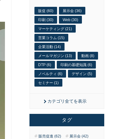
販促 (60)
展示会 (36)
印刷 (30)
Web (30)
マーケティング (21)
営業コラム (15)
企業活動 (14)
メールマガジン (13)
動画 (8)
DTP (6)
印刷の基礎知識 (6)
ノベルティ (6)
デザイン (5)
セミナー (1)
カテゴリ全てを表示
タグ
販売促進 (62)
展示会 (42)