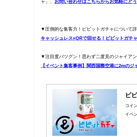
ャ」。
お問い合わせはこちらからお気軽にどう
▼圧倒的な集客力！ピピットガチャについて詳
キャッシュレス×QRで回せる！ピピットガチ
▼
注目度バツグン！思わず二度見のジャイアン
【イベント集客事例】関西国際空港に2mのジ
ピ
コイ
イベ