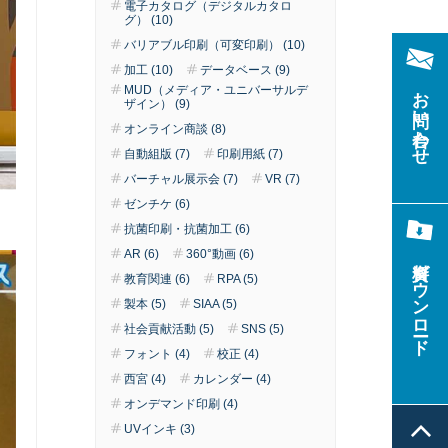
電子カタログ（デジタルカタロ
グ） (10)
バリアブル印刷（可変印刷） (10)
加工 (10)
データベース (9)
お問い合わせ
MUD（メディア・ユニバーサルデ
ザイン） (9)
オンライン商談 (8)
自動組版 (7)
印刷用紙 (7)
バーチャル展示会 (7)
VR (7)
ゼンチケ (6)
抗菌印刷・抗菌加工 (6)
AR (6)
360°動画 (6)
資料ダウンロード
教育関連 (6)
RPA (5)
製本 (5)
SIAA (5)
社会貢献活動 (5)
SNS (5)
フォント (4)
校正 (4)
西宮 (4)
カレンダー (4)
オンデマンド印刷 (4)
UVインキ (3)