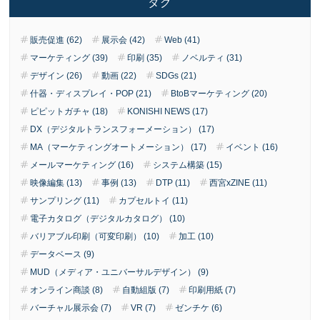
タグ
販売促進 (62)
展示会 (42)
Web (41)
マーケティング (39)
印刷 (35)
ノベルティ (31)
デザイン (26)
動画 (22)
SDGs (21)
什器・ディスプレイ・POP (21)
BtoBマーケティング (20)
ピピットガチャ (18)
KONISHI NEWS (17)
DX（デジタルトランスフォーメーション） (17)
MA（マーケティングオートメーション） (17)
イベント (16)
メールマーケティング (16)
システム構築 (15)
映像編集 (13)
事例 (13)
DTP (11)
西宮xZINE (11)
サンプリング (11)
カプセルトイ (11)
電子カタログ（デジタルカタログ） (10)
バリアブル印刷（可変印刷） (10)
加工 (10)
データベース (9)
MUD（メディア・ユニバーサルデザイン） (9)
オンライン商談 (8)
自動組版 (7)
印刷用紙 (7)
バーチャル展示会 (7)
VR (7)
ゼンチケ (6)