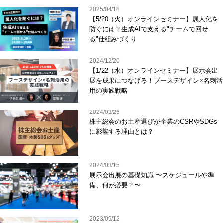
2025/04/18
【5/20（火）オンラインセミナー】属人化を
防ぐには？生成AIで支える"チームで回せ
る"仕組みづくり
2024/12/20
【1/22（水）オンラインセミナー】展示会出
展を成果につなげる！ブースデザイン×名刺活
用の実践戦略
2024/03/26
株主総会のお土産選びが企業のCSRやSDGs
に影響する理由とは？
2024/03/15
展示会出展の基礎知識 〜スケジュールや準
備、何が必要？〜
2023/09/12