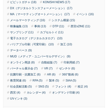
ピピットガチャ (18)
KONISHI NEWS (17)
DX（デジタルトランスフォーメーション） (17)
MA（マーケティングオートメーション） (17)
イベント (16)
メールマーケティング (16)
システム構築 (15)
映像編集 (13)
事例 (13)
DTP (11)
西宮xZINE (11)
サンプリング (11)
カプセルトイ (11)
電子カタログ（デジタルカタログ） (10)
バリアブル印刷（可変印刷） (10)
加工 (10)
データベース (9)
MUD（メディア・ユニバーサルデザイン） (9)
オンライン商談 (8)
自動組版 (7)
印刷用紙 (7)
バーチャル展示会 (7)
VR (7)
ゼンチケ (6)
抗菌印刷・抗菌加工 (6)
AR (6)
360°動画 (6)
教育関連 (6)
RPA (5)
製本 (5)
SIAA (5)
社会貢献活動 (5)
SNS (5)
フォント (4)
校正 (4)
西宮 (4)
カレンダー (4)
オンデマンド印刷 (4)
UVインキ (3)