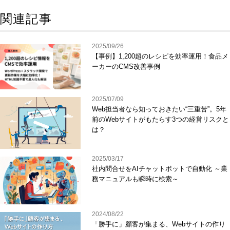
関連記事
2025/09/26
【事例】1,200超のレシピを効率運用！食品メ
ーカーのCMS改善事例
2025/07/09
Web担当者なら知っておきたい“三重苦”。5年
前のWebサイトがもたらす3つの経営リスクと
は？
2025/03/17
社内問合せをAIチャットボットで自動化 ～業
務マニュアルも瞬時に検索～
2024/08/22
「勝手に」顧客が集まる、Webサイトの作り