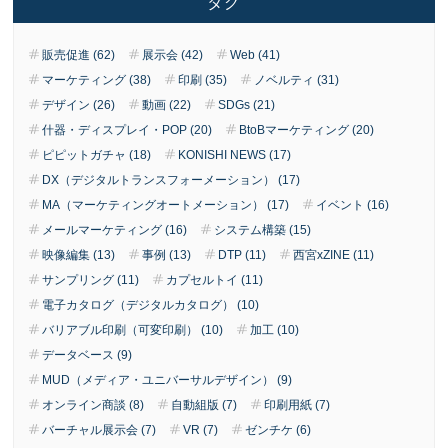
タグ
販売促進 (62)
展示会 (42)
Web (41)
マーケティング (38)
印刷 (35)
ノベルティ (31)
デザイン (26)
動画 (22)
SDGs (21)
什器・ディスプレイ・POP (20)
BtoBマーケティング (20)
ピピットガチャ (18)
KONISHI NEWS (17)
DX（デジタルトランスフォーメーション） (17)
MA（マーケティングオートメーション） (17)
イベント (16)
メールマーケティング (16)
システム構築 (15)
映像編集 (13)
事例 (13)
DTP (11)
西宮xZINE (11)
サンプリング (11)
カプセルトイ (11)
電子カタログ（デジタルカタログ） (10)
バリアブル印刷（可変印刷） (10)
加工 (10)
データベース (9)
MUD（メディア・ユニバーサルデザイン） (9)
オンライン商談 (8)
自動組版 (7)
印刷用紙 (7)
バーチャル展示会 (7)
VR (7)
ゼンチケ (6)